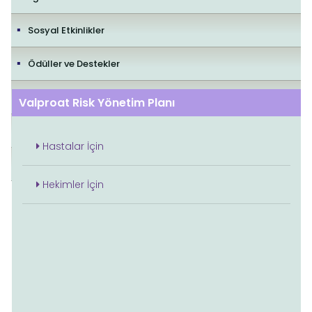
Sosyal Etkinlikler
Ödüller ve Destekler
İletişim
Valproat Risk Yönetim Planı
Yayıncılık Politikaları
Hastalar İçin
Editorial Policies
Hekimler İçin