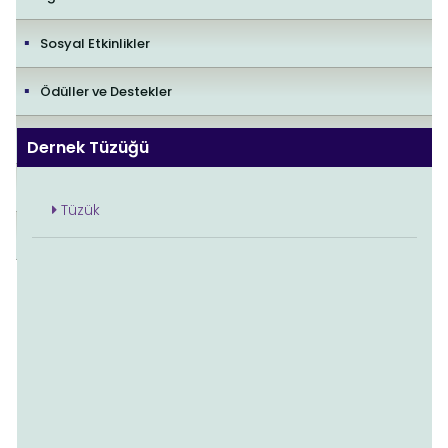
Sosyal Etkinlikler
Ödüller ve Destekler
İletişim
Dernek Tüzüğü
Yayıncılık Politikaları
Tüzük
Editorial Policies