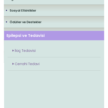
Sosyal Etkinlikler
Ödüller ve Destekler
İletişim
Epilepsi ve Tedavisi
Yayıncılık Politikaları
İlaç Tedavisi
Editorial Policies
Cerrahi Tedavi