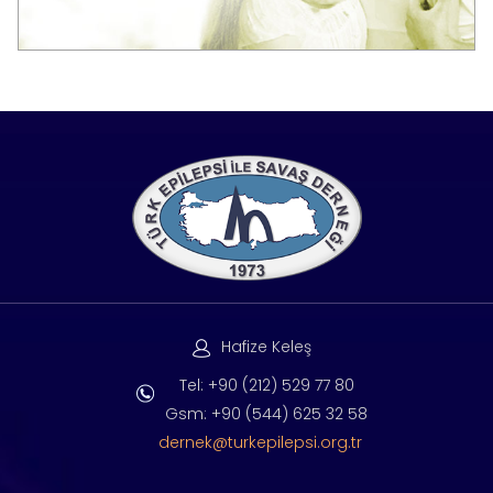
Hafize Keleş
Tel: +90 (212) 529 77 80
Gsm: +90 (544) 625 32 58
dernek@turkepilepsi.org.tr