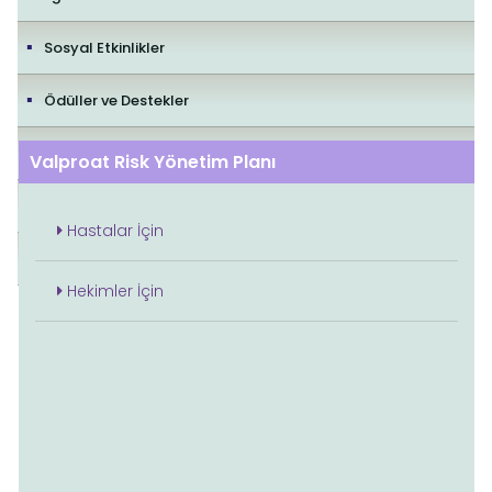
Sosyal Etkinlikler
Ödüller ve Destekler
İletişim
Valproat Risk Yönetim Planı
Yayıncılık Politikaları
Hastalar İçin
Editorial Policies
Hekimler İçin