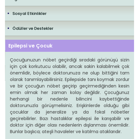
Sosyal Etkinlikler
Ödüller ve Destekler
İletişim
Epilepsi ve Çocuk
Yayıncılık Politikaları
Çocuğunuzun nöbet geçirdiği sıradaki görünüşü sizin
için çok korkutucu olabilir, ancak sakin kalabilmek çok
önemlidir, böylece doktorunuza ne olup bittiğini tam
Editorial Policies
olarak tanımlayabilirsiniz. Epilepside tanı koymak zordur
ve bir çocuğun nöbet geçirip geçirmediğinden kesin
emin olmak her zaman kolay değildir. Çocuğunuz
herhangi bir nedenle bilincini kaybettiğinde
doktorunuzla görüşmelisiniz. Erişkinlerde olduğu gibi
çocuklar da jeneralize ya da fokal nöbetler
geçirebilirler. Bazı hastalıklar epilepsi ile karışabilir ve
doktor için diğer olası nedenlerin dışlanması önemlidir.
Bunlar başlıca; ateşli havaleler ve katılma ataklarıdır.