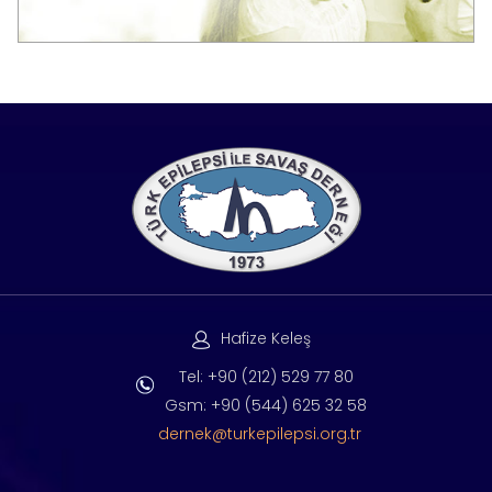
Hafize Keleş
Tel: +90 (212) 529 77 80
Gsm: +90 (544) 625 32 58
dernek@turkepilepsi.org.tr