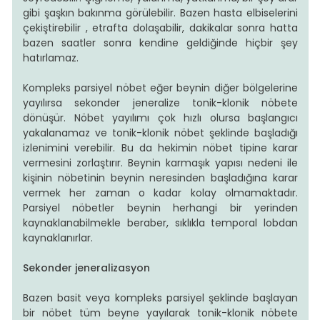
gibi şaşkın bakınma görülebilir. Bazen hasta elbiselerini
çekiştirebilir , etrafta dolaşabilir, dakikalar sonra hatta
bazen saatler sonra kendine geldiğinde hiçbir şey
hatırlamaz.
Kompleks parsiyel nöbet eğer beynin diğer bölgelerine
yayılırsa sekonder jeneralize tonik-klonik nöbete
dönüşür. Nöbet yayılımı çok hızlı olursa başlangıcı
yakalanamaz ve tonik-klonik nöbet şeklinde başladığı
izlenimini verebilir. Bu da hekimin nöbet tipine karar
vermesini zorlaştırır. Beynin karmaşık yapısı nedeni ile
kişinin nöbetinin beynin neresinden başladığına karar
vermek her zaman o kadar kolay olmamaktadır.
Parsiyel nöbetler beynin herhangi bir yerinden
kaynaklanabilmekle beraber, sıklıkla temporal lobdan
kaynaklanırlar.
Sekonder jeneralizasyon
Bazen basit veya kompleks parsiyel şeklinde başlayan
bir nöbet tüm beyne yayılarak tonik-klonik nöbete