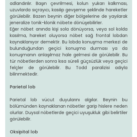
adlandırılır. Başın çevrilmesi, kolun yukarı kalkması,
uzuvlarda sıçrayıcı, kasılıp gevşeme şeklinde hareketler
görülebilir. Bazen beynin diğer bölgelerine de yayılarak
jeneralize tonik-klonik nöbete dönüşebilirler.
Eğer nöbet anında kişi sola dönüyorsa, veya sol kolda
kasılma, hareket oluyorsa nöbet sağ frontal lobdan
kaynaklanıyor demektir. Bu lobda konuşma merkezi de
bulunduğundan geçici konuşma durması ya da
konuşmanın anlaşılmaz hale gelmesi de görülebilir. Bu
tür nöbetlerden sonra kısa süreli güçsüzlük veya geçici
felçler de görülebilir. Bu Todd paralizisi adıyla
bilinmektedir.
Parietal lob
Parietal lob vücut duyularını algılar. Beynin bu
bölümünden kaynaklanan nöbetler garip hislere neden
olurlar. Duysal nöbetlerde geçici uyuşukluk gibi belirtiler
görülebilir.
Oksipital lob