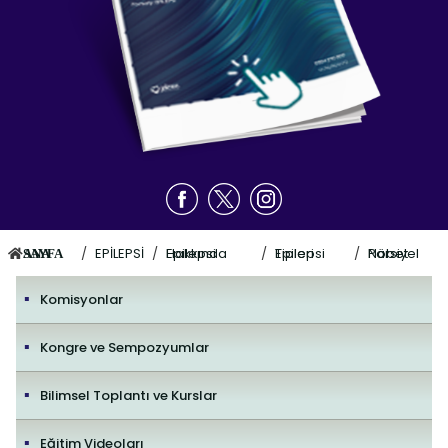
/
EPİLEPSİ
/
Epilepsi Hakkında
/
Epilepsi Tipleri
/
Parsiyel Nöbet
ANA SAYFA
Komisyonlar
Kongre ve Sempozyumlar
Bilimsel Toplantı ve Kurslar
Eğitim Videoları