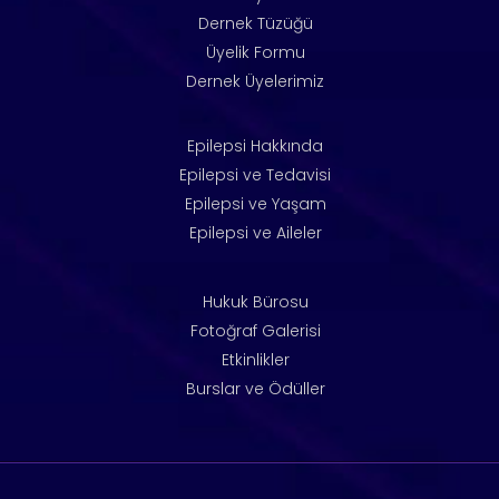
Dernek Tüzüğü
Üyelik Formu
Dernek Üyelerimiz
Epilepsi Hakkında
Epilepsi ve Tedavisi
Epilepsi ve Yaşam
Epilepsi ve Aileler
Hukuk Bürosu
Fotoğraf Galerisi
Etkinlikler
Burslar ve Ödüller