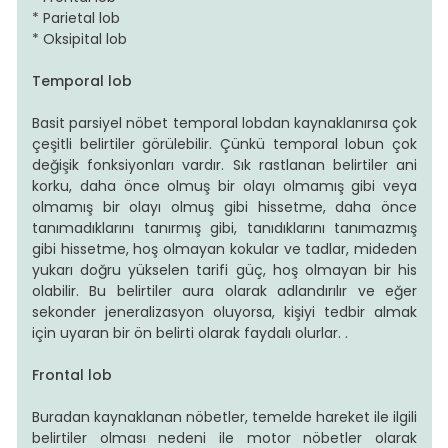
* Parietal lob
* Oksipital lob
Temporal lob
Basit parsiyel nöbet temporal lobdan kaynaklanırsa çok
çeşitli belirtiler görülebilir. Çünkü temporal lobun çok
değişik fonksiyonları vardır. Sık rastlanan belirtiler ani
korku, daha önce olmuş bir olayı olmamış gibi veya
olmamış bir olayı olmuş gibi hissetme, daha önce
tanımadıklarını tanırmış gibi, tanıdıklarını tanımazmış
gibi hissetme, hoş olmayan kokular ve tadlar, mideden
yukarı doğru yükselen tarifi güç, hoş olmayan bir his
olabilir. Bu belirtiler aura olarak adlandırılır ve eğer
sekonder jeneralizasyon oluyorsa, kişiyi tedbir almak
için uyaran bir ön belirti olarak faydalı olurlar. .
Frontal lob
Buradan kaynaklanan nöbetler, temelde hareket ile ilgili
belirtiler olması nedeni ile motor nöbetler olarak