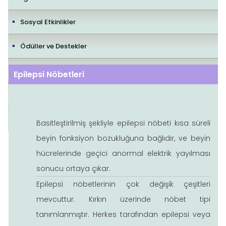
Sosyal Etkinlikler
Ödüller ve Destekler
İletişim
Epilepsi Nöbetleri
Yayıncılık Politikaları
Editorial Policies
Basitleştirilmiş şekliyle epilepsi nöbeti kısa süreli
beyin fonksiyon bozukluğuna bağlıdır, ve beyin
hücrelerinde geçici anormal elektrik yayılması
sonucu ortaya çıkar.
Epilepsi nöbetlerinin çok değişik çeşitleri
mevcuttur. Kırkın üzerinde nöbet tipi
tanımlanmıştır. Herkes tarafından epilepsi veya