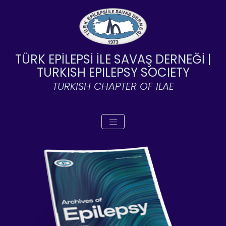
TÜRK EPİLEPSİ İLE SAVAŞ DERNEĞİ |
TURKISH EPILEPSY SOCIETY
TURKISH CHAPTER OF ILAE
Toggle navigation