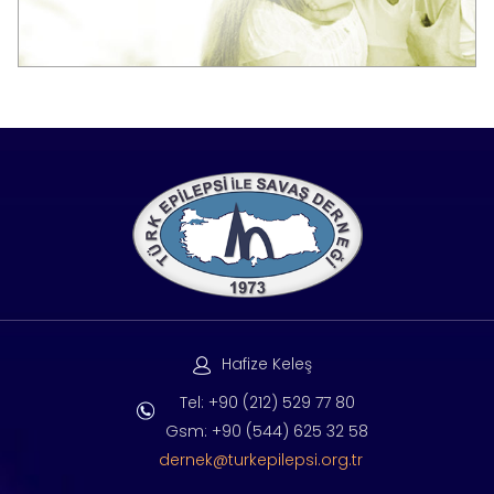
Hafize Keleş
Tel: +90 (212) 529 77 80
Gsm: +90 (544) 625 32 58
dernek@turkepilepsi.org.tr