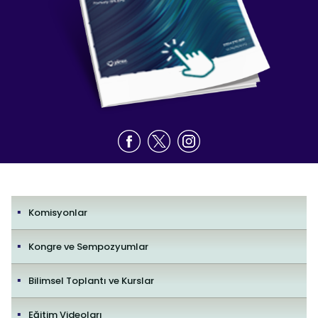
Komisyonlar
Kongre ve Sempozyumlar
Bilimsel Toplantı ve Kurslar
Eğitim Videoları