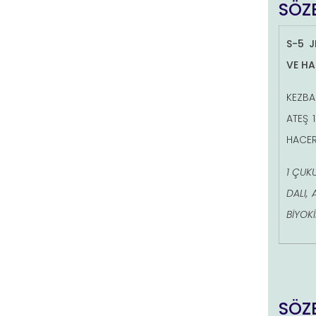
SÖZE
S-5 J
VE HA
KEZBA
ATEŞ 
HACER
1 ÇUK
DALI,
BİYOK
SÖZE