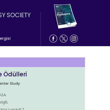
SY SOCIETY
ergisi
e Ödülleri
enter Study
2,4,
sig6,
ntos Lunardi 2,