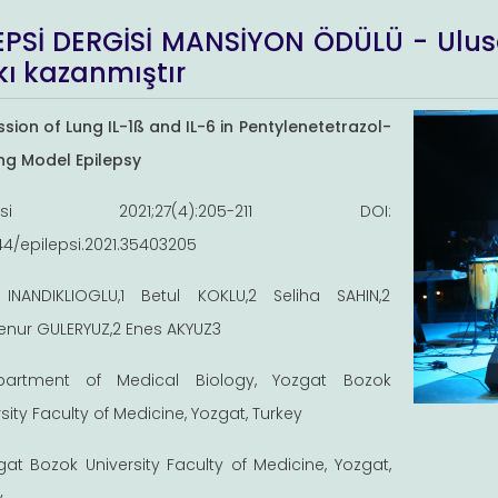
EPSİ DERGİSİ MANSİYON ÖDÜLÜ - Ulusa
ı kazanmıştır
ssion of Lung IL-1ß and IL-6 in Pentylenetetrazol-
ing Model Epilepsy
lepsi 2021;27(4):205-211 DOI:
44/epilepsi.2021.35403205
 INANDIKLIOGLU,1 Betul KOKLU,2 Seliha SAHIN,2
enur GULERYUZ,2 Enes AKYUZ3
partment of Medical Biology, Yozgat Bozok
sity Faculty of Medicine, Yozgat, Turkey
gat Bozok University Faculty of Medicine, Yozgat,
y