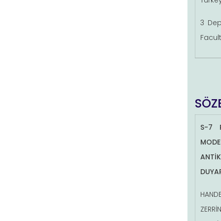
3 Dep
Facult
SÖZE
S-7 
MODE
ANTİ
DUYAR
HANDE
ZERRİN