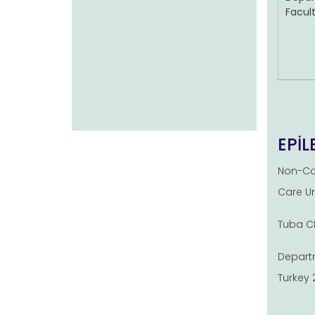
Facult
EPİL
Non-Con
Care Un
Tuba CE
Departm
Turkey 