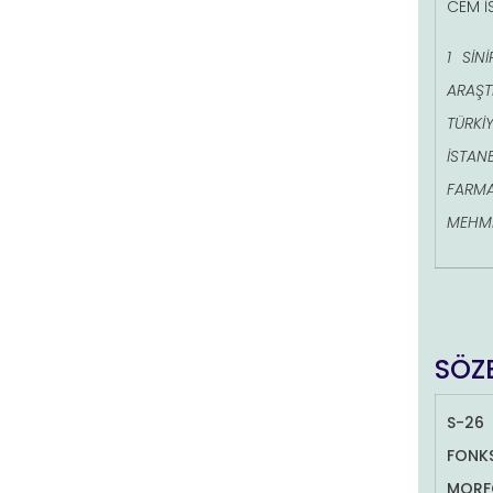
CEM İS
1 SİN
ARAŞT
TÜRKİY
İSTAN
FARMA
MEHMET
SÖZE
S-26
FONK
MORF