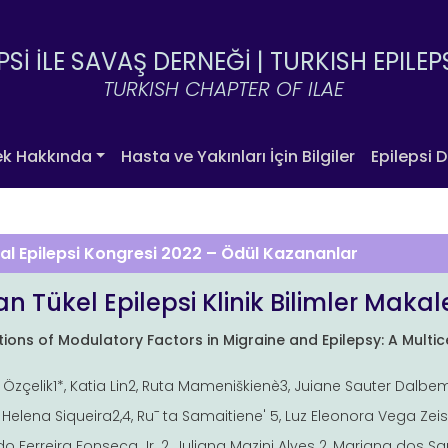
PSİ İLE SAVAŞ DERNEĞİ |
TURKISH EPILEP
TURKISH CHAPTER OF ILAE
ek Hakkında
Hasta ve Yakınları İçin Bilgiler
Epilepsi D
sal Epilepsi Kongresi 2022 – Ödül Kazananlar
n Tükel Epilepsi Klinik Bilimler Makal
ions of Modulatory Factors in Migraine and Epilepsy
:
A Multic
 Özçelik1*, Katia Lin2, Ruta Mameniškienè3, Juiane Sauter Dalbem
 Helena Siqueira2,4, Ru¯ ta Samaitiene' 5, Luz Eleonora Vega Zeis
 Ferreira Fonseca Jr. 2, Juliana Mazini Alves 2, Mariana dos Sa