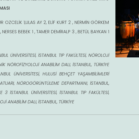
MASI
R OZCELİK 1,ULAS AY 2, ELİF KURT 2 , NERMİN GÖRKEM
1 , NERSES BEBEK 1 , TAMER DEMİRALP 3 , BETÜL BAYKAN 1
NBUL ÜNİVERSİTESİ, İSTANBUL TIP FAKÜLTESİ, NÖROLOJİ
NİK NÖROFİZYOLOJİ ANABİLİM DALI, İSTANBUL, TÜRKİYE
ANBUL ÜNİVERSİTESİ, HULUSİ BEHÇET YAŞAMBİLİMLERİ
ATUARI, NÖROGÖRÜNTÜLEME DEPARTMANI, İSTANBUL,
E 3 İSTANBUL ÜNİVERSİTESİ, İSTANBUL TIP FAKÜLTESİ,
OJİ ANABİLİM DALI, İSTANBUL, TÜRKİYE