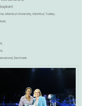
l Baykan1
, Istanbul University, Istanbul, Turkey,
azil,
a,
a,
r,Dianalund, Denmark