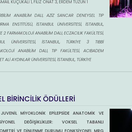
MAİL KÜÇÜKALİ 1, FİLİZ ONAT 3, ERDEM TÜZÜN 1
İRBİLİM ANABİLİM DALI, AZİZ SANCAR DENEYSEL TIP
IRMA ENSTİTÜSÜ, İSTANBUL ÜNİVERSİTESİ, İSTANBUL,
E 2 FARMAKOLOJİ ANABİLİM DALI, ECZACILIK FAKÜLTESİ,
BUL ÜNİVERSİTESİ, İSTANBUL, TÜRKİYE 3 TIBBİ
KOLOJİ ANABİLİM DALI, TIP FAKÜLTESİ, ACIBADEM
 ALİ AYDINLAR ÜNİVERSİTESİ, İSTANBUL, TÜRKİYE
L BİRİNCİLİK ÖDÜLLERİ
 JUVENİL MİYOKLONİK EPİLEPSİDE ANATOMİK VE
SİYONEL DEĞİŞİKLİKLER: VOKSEL TABANLI
OMETRİ VE DİNLENME DURUMU FONKSİYONEL MRG