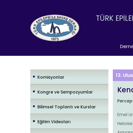
TÜRK EPİLE
Dern
13. Ulu
Komisyonlar
Kena
Kongre ve Sempozyumlar
Percept
Bilimsel Toplantı ve Kurslar
Emel Ur
Eğitim Videoları
Heloise
Armando