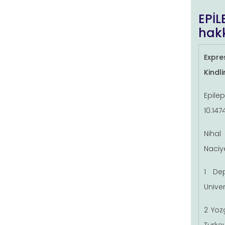
EPİL
hakk
Expre
Kindl
Epi
10.147
Nihal
Naciy
1 De
Univer
2 Yoz
Turke