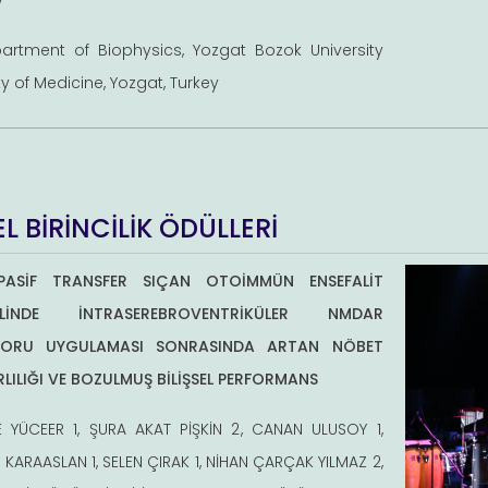
artment of Biophysics, Yozgat Bozok University
y of Medicine, Yozgat, Turkey
L BİRİNCİLİK ÖDÜLLERİ
PASİF TRANSFER SIÇAN OTOİMMÜN ENSEFALİT
LİNDE İNTRASEREBROVENTRİKÜLER NMDAR
KORU UYGULAMASI SONRASINDA ARTAN NÖBET
LILIĞI VE BOZULMUŞ BİLİŞSEL PERFORMANS
 YÜCEER 1, ŞURA AKAT PİŞKİN 2, CANAN ULUSOY 1,
 KARAASLAN 1, SELEN ÇIRAK 1, NİHAN ÇARÇAK YILMAZ 2,