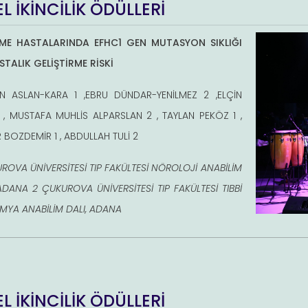
L İKİNCİLİK ÖDÜLLERİ
ME HASTALARINDA EFHC1 GEN MUTASYON SIKLIĞI
STALIK GELİŞTİRME RİSKİ
N ASLAN-KARA 1 ,EBRU DÜNDAR-YENİLMEZ 2 ,ELÇİN
1 , MUSTAFA MUHLİS ALPARSLAN 2 , TAYLAN PEKÖZ 1 ,
 BOZDEMİR 1 , ABDULLAH TULİ 2
UROVA ÜNİVERSİTESİ TIP FAKÜLTESİ NÖROLOJİ ANABİLİM
 ADANA 2 ÇUKUROVA ÜNİVERSİTESİ TIP FAKÜLTESİ TIBBİ
İMYA ANABİLİM DALI, ADANA
L İKİNCİLİK ÖDÜLLERİ