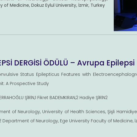
y of Medicine, Dokuz Eylul University, İzmir, Turkey
EPSİ DERGİSİ ÖDÜLÜ – Avrupa Epilepsi
vulsive Status Epilepticus Features with Electroencephalogr
it: A Prospective Study
RRAHOĞLU ŞİRİN,1 Fikret BADEMKIRAN,2 Hadiye ŞİRİN2
ent of Neurology, University of Health Sciences, Şişli Hamidiye 
2 Department of Neurology, Ege University Faculty of Medicine, İz