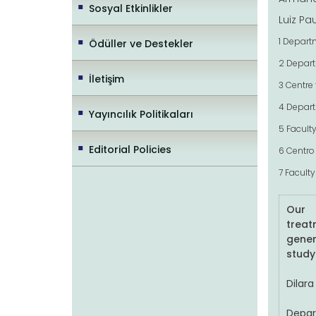
Sosyal Etkinlikler
Luiz Pau
1 Departm
Ödüller ve Destekler
2 Departm
İletişim
3 Centre 
4 Depart
Yayıncılık Politikaları
5 Faculty
Editorial Policies
6 Centro
7 Faculty
Our 
trea
gener
study
Dilara
Depar