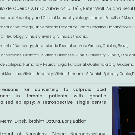
lo de Queiroz 2, Erika Zubavic^ iu¯ te' 7, Peter Wolf 2,8 and Betü
ents of Neurology and Clinical Neurophysiology, Istanbul Faculty of Medicine
ent of Neurology, Universidade Federal de Santa Catarina, Florianópolis, Br
for Neurology, Vilnius University, Vilnius, Lithuania,
ment of Neurology, Universidade Federal de Mato Grosso, Cuiabá, Brazil,
 of Medicine, Clinic of Children’s Diseases, Vilnius University, Vilnius, Lithuani
 de Epilepsia Humana y Neurocirurgia Funcional, Guatemala City, Guatemal
 of Medicine, Vilnius University, Vilnius, Lithuania, 8 Danish Epilepsy Cente
reasons for converting to valproic acid
tment in female patients with genetic
alized epilepsy: A retrospective, single-centre
 Mermi Dibek, İbrahim Öztura, Barış Baklan
tment of Neurology, Clinical Neurophysiology,