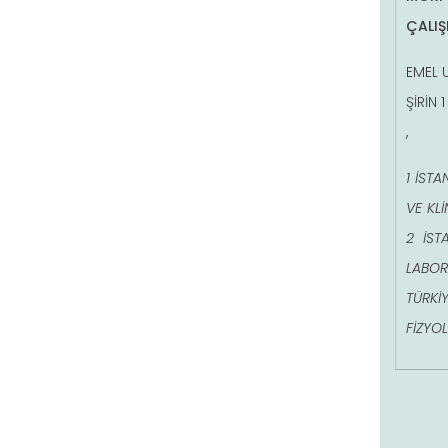
ÇALIŞ
EMEL U
ŞİRİN 
,
1 İSTA
VE KLİ
2 İST
LABOR
TÜRKİY
FİZYOL