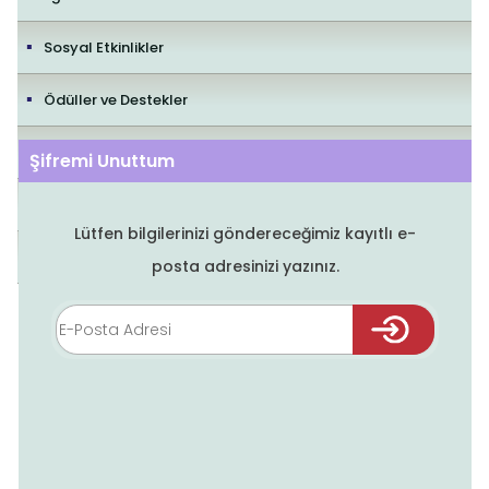
Sosyal Etkinlikler
Ödüller ve Destekler
İletişim
Şifremi Unuttum
Yayıncılık Politikaları
Lütfen bilgilerinizi göndereceğimiz kayıtlı e-
Editorial Policies
posta adresinizi yazınız.