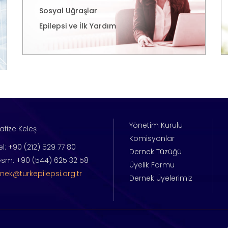
Sosyal Uğraşlar
Epilepsi ve İlk Yardım
Yönetim Kurulu
afize Keleş
Komisyonlar
el: +90 (212) 529 77 80
Dernek Tüzüğü
sm: +90 (544) 625 32 58
Üyelik Formu
nek@turkepilepsi.org.tr
Dernek Üyelerimiz