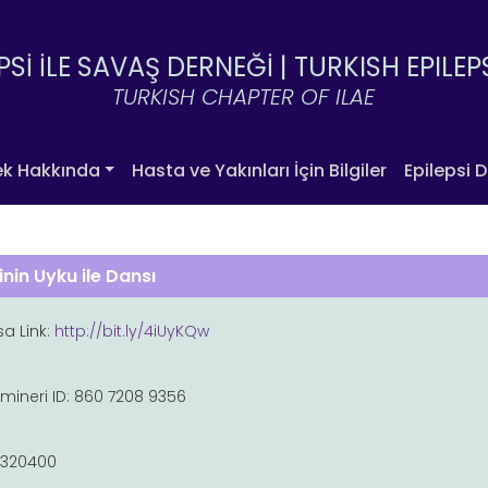
PSİ İLE SAVAŞ DERNEĞİ |
TURKISH EPILEP
TURKISH CHAPTER OF ILAE
ek Hakkında
Hasta ve Yakınları İçin Bilgiler
Epilepsi D
inin Uyku ile Dansı
sa Link:
http://bit.ly/4iUyKQw
ineri ID: 860 7208 9356
 320400