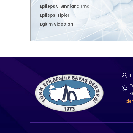
Epilepsiyi Sınıflandırma
Epilepsi Tipleri
Eğitim Videoları
H
T
G
der