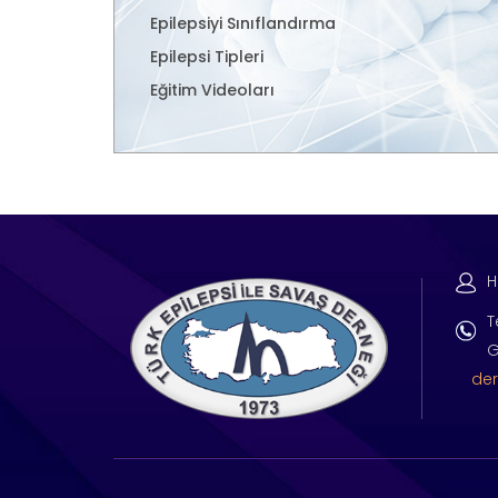
Epilepsiyi Sınıflandırma
Epilepsi Tipleri
Eğitim Videoları
H
T
G
der