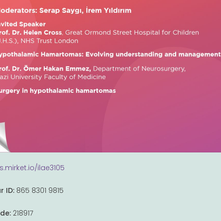
s.mirket.io/ilae3105
r ID:
865 8301 9815
de:
218917