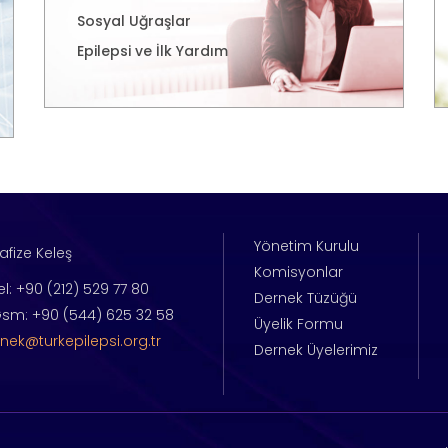
Sosyal Uğraşlar
Epilepsi ve İlk Yardım
Yönetim Kurulu
afize Keleş
Komisyonlar
el: +90 (212) 529 77 80
Dernek Tüzüğü
sm: +90 (544) 625 32 58
Üyelik Formu
nek@turkepilepsi.org.tr
Dernek Üyelerimiz