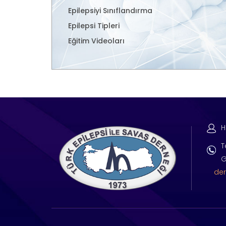
Epilepsiyi Sınıflandırma
Epilepsi Tipleri
Eğitim Videoları
H
T
G
der