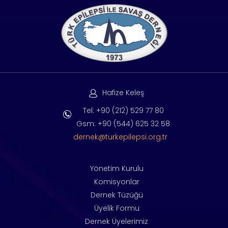
Hafize Keleş
Tel: +90 (212) 529 77 80
Gsm: +90 (544) 625 32 58
dernek@turkepilepsi.org.tr
Yönetim Kurulu
Komisyonlar
Dernek Tüzüğü
Üyelik Formu
Dernek Üyelerimiz