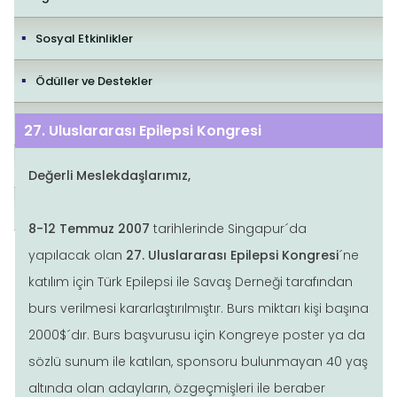
Sosyal Etkinlikler
Ödüller ve Destekler
İletişim
27. Uluslararası Epilepsi Kongresi
Yayıncılık Politikaları
Değerli Meslekdaşlarımız,
Editorial Policies
8-12 Temmuz 2007
tarihlerinde Singapur´da
yapılacak olan
27. Uluslararası Epilepsi Kongresi
´ne
katılım için Türk Epilepsi ile Savaş Derneği tarafından
burs verilmesi kararlaştırılmıştır. Burs miktarı kişi başına
2000$´dır. Burs başvurusu için Kongreye poster ya da
sözlü sunum ile katılan, sponsoru bulunmayan 40 yaş
altında olan adayların, özgeçmişleri ile beraber