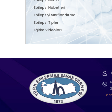
Epilepsi Nöbetleri
Epilepsiyi Sınıflandırma
Epilepsi Tipleri
Eğitim Videoları
H
T
G
der