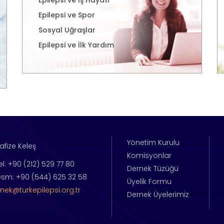
Epilepsi ve Spor
Sosyal Uğraşlar
Epilepsi ve İlk Yardım
Yönetim Kurulu
afize Keleş
Komisyonlar
el: +90 (212) 529 77 80
Dernek Tüzüğü
sm: +90 (544) 625 32 58
Üyelik Formu
nek@turkepilepsi.org.tr
Dernek Üyelerimiz