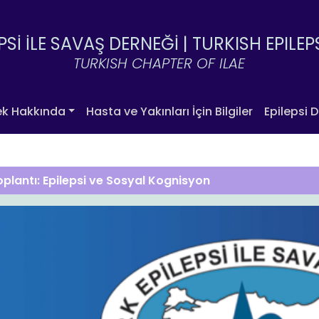
PSİ İLE SAVAŞ DERNEĞİ |
TURKISH EPILEP
TURKISH CHAPTER OF ILAE
ek Hakkında
Hasta ve Yakınları İçin Bilgiler
Epilepsi D
oplantı: Epilepsi ve Sosyal Kognisyon