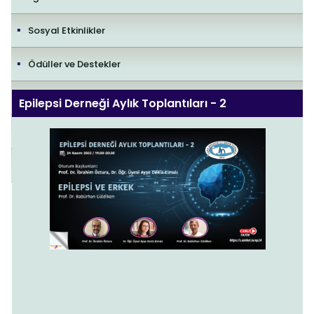
Sosyal Etkinlikler
Ödüller ve Destekler
İletişim
Epilepsi Derneği Aylık Toplantıları - 2
Yayıncılık Politikaları
Editorial Policies