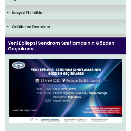
Sosyal Etkinlikler
Ödüller ve Destekler
İletişim
Yeni Epilepsi Sendrom Sınıflamasının Gözden
Geçirilmesi
Yayıncılık Politikaları
Editorial Policies