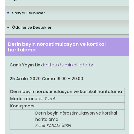
Sosyal Etkinlikler
Ödüller ve Destekler
İletişim
Derin beyin nörostimulasyon ve kortikal
haritalama
Yayıncılık Politikaları
Canlı Yayın Linki:
https://s.mirket.io/drbn
Editorial Policies
25 Aralık 2020 Cuma 19:00 - 20:00
Derin beyin nörostimulasyon ve kortikal haritalama
Moderatör:
İrsel Tezel
Konuşmacı:
Derin beyin nörostimulasyon ve kortikal
haritalama
Sacit KARAMÜRSEL