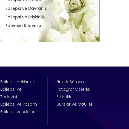
Epilepsi ve Davranış
Epilepsi ve Erişkinlik
Ebeveyn Kılavuzu
Epilepsi Hakkında
Hukuk Bürosu
Epilepsi ve
Fotoğraf Galerisi
Tedavisi
Etkinlikler
Epilepsi ve Yaşam
Burslar ve Ödüller
Epilepsi ve Aileler