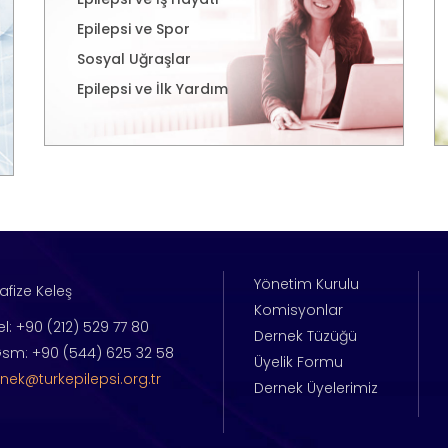
Epilepsi ve Spor
Sosyal Uğraşlar
Epilepsi ve İlk Yardım
Yönetim Kurulu
afize Keleş
Komisyonlar
el: +90 (212) 529 77 80
Dernek Tüzüğü
sm: +90 (544) 625 32 58
Üyelik Formu
nek@turkepilepsi.org.tr
Dernek Üyelerimiz