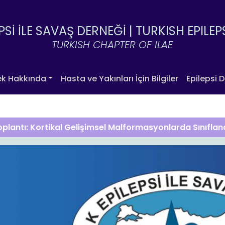
PSİ İLE SAVAŞ DERNEĞİ |
TURKISH EPILEP
TURKISH CHAPTER OF ILAE
ek Hakkında
Hasta ve Yakınları İçin Bilgiler
Epilepsi D
oplantı: Kortikal Gelişimsel Malformasyonlarda Sınıfla