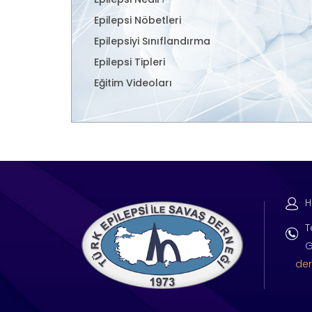
Epilepsi Nöbetleri
Epilepsiyi Sınıflandırma
Epilepsi Tipleri
Eğitim Videoları
H
T
G
der