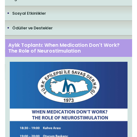
Sosyal Etkinlikler
Ödüller ve Destekler
İletişim
Aylık Toplantı: When Medication Don't Work?
The Role of Neurostimulation
Yayıncılık Politikaları
Editorial Policies