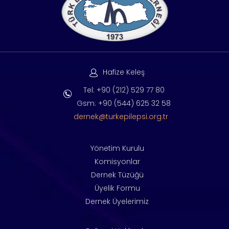
Hafize Keleş
Tel: +90 (212) 529 77 80
Gsm: +90 (544) 625 32 58
dernek@turkepilepsi.org.tr
Yönetim Kurulu
Komisyonlar
Dernek Tüzüğü
Üyelik Formu
Dernek Üyelerimiz