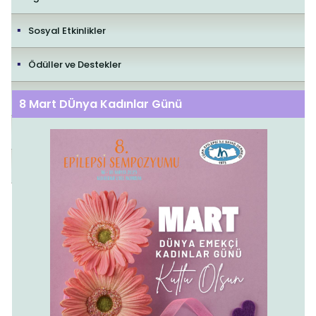
Sosyal Etkinlikler
Ödüller ve Destekler
İletişim
8 Mart DÜnya Kadınlar Günü
Yayıncılık Politikaları
Editorial Policies