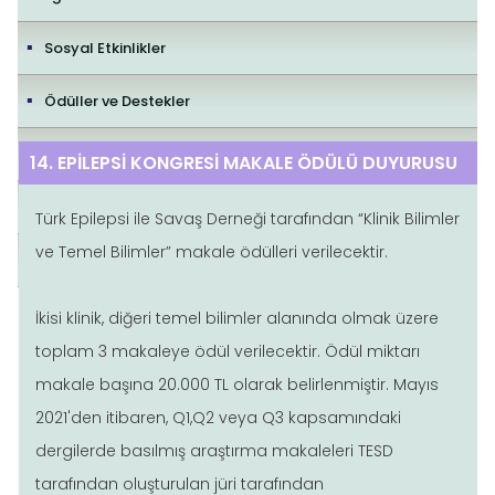
Sosyal Etkinlikler
Ödüller ve Destekler
İletişim
14. EPİLEPSİ KONGRESİ MAKALE ÖDÜLÜ DUYURUSU
Yayıncılık Politikaları
Türk Epilepsi ile Savaş Derneği tarafından “Klinik Bilimler
ve Temel Bilimler” makale ödülleri verilecektir.
Editorial Policies
İkisi klinik, diğeri temel bilimler alanında olmak üzere
toplam 3 makaleye ödül verilecektir. Ödül miktarı
makale başına 20.000 TL olarak belirlenmiştir. Mayıs
2021'den itibaren, Q1,Q2 veya Q3 kapsamındaki
dergilerde basılmış araştırma makaleleri TESD
tarafından oluşturulan jüri tarafından