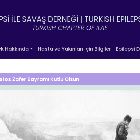
PSİ İLE SAVAŞ DERNEĞİ |
TURKISH EPILEP
TURKISH CHAPTER OF ILAE
ek Hakkında
Hasta ve Yakınları İçin Bilgiler
Epilepsi D
stos Zafer Bayramı Kutlu Olsun