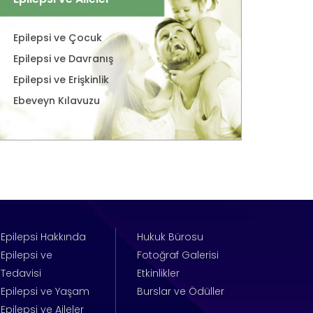
Epilepsi ve Çocuk
Epilepsi ve Davranış
Epilepsi ve Erişkinlik
Ebeveyn Kılavuzu
Epilepsi Hakkında
Hukuk Bürosu
Epilepsi ve
Fotoğraf Galerisi
Tedavisi
Etkinlikler
Epilepsi ve Yaşam
Burslar ve Ödüller
Epilepsi ve Aileler