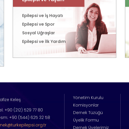
Epilepsi ve İş Hayatı
Epilepsi ve Spor
Sosyal Uğraşlar
Epilepsi ve İlk Yardım
Yönetim Kurulu
afize Keleş
Komisyonlar
el: +90 (212) 529 77 80
Dernek Tüzüğü
sm: +90 (544) 625 32 58
Üyelik Formu
nek@turkepilepsi.org.tr
Dernek Üyelerimiz