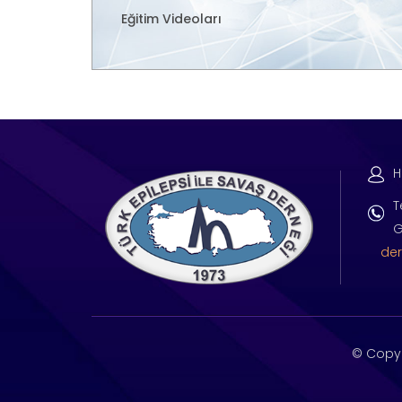
Eğitim Videoları
H
T
G
der
© Copy