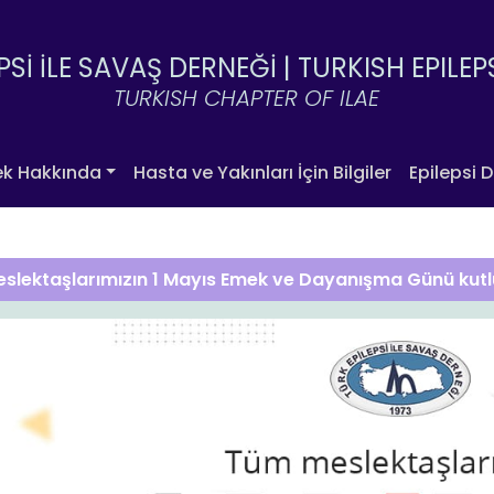
PSİ İLE SAVAŞ DERNEĞİ |
TURKISH EPILEP
TURKISH CHAPTER OF ILAE
ek Hakkında
Hasta ve Yakınları İçin Bilgiler
Epilepsi D
slektaşlarımızın 1 Mayıs Emek ve Dayanışma Günü kutl