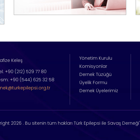
Yönetim Kurulu
afize Keleş
Komisyonlar
el: +90 (212) 529 77 80
Dernek Tüzüğü
sm: +90 (544) 625 32 58
Üyelik Formu
nek@turkepilepsi.org.tr
Dernek Üyelerimiz
right
2026 . Bu sitenin tüm hakları Türk Epilepsi ile Savaş Derneği'n