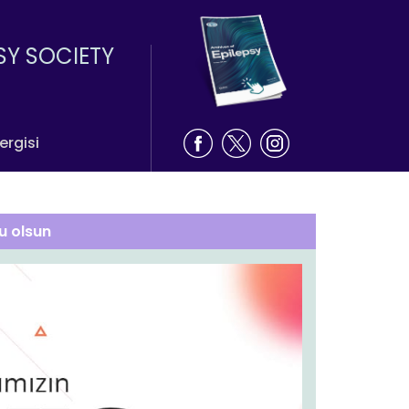
SY SOCIETY
ergisi
u olsun