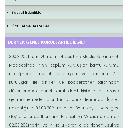
Sosyal Etkinlikler
Ödüller ve Destekler
İletişim
DERNEK GENEL KURULLARI İLE İLGİLİ
Yayıncılık Politikaları
30.03.2021 tarih 25 nolu İl Hıfzıssıhha Meclis Kararının 4.
Maddesinde “ Sivil toplum kuruluşları, kamu kurumu
Editorial Policies
niteliğindeki meslek kuruluşları ve bunların üst
kuruluşları ile birlikler ve kooperatifler tarafından
düzenlenecek genel kurul dahil kişilerin bir araya
gelmesine neden olan her türlü etkinliklere dair İçişleri
Bakanlığının 02.03.2021 tarih ve 3514 sayılı Genelgesi
doğrultusunda İl Umumi Hıfzıssıhha Meclisince alınan
02.03.2021 tarihli ve 14 No.lu karar ile belirlenen usul ve