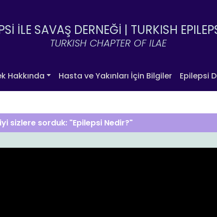
PSİ İLE SAVAŞ DERNEĞİ |
TURKISH EPILEP
TURKISH CHAPTER OF ILAE
ek Hakkında
Hasta ve Yakınları İçin Bilgiler
Epilepsi D
iyi sizlere sorduk: "Epilepsi Nedir?"