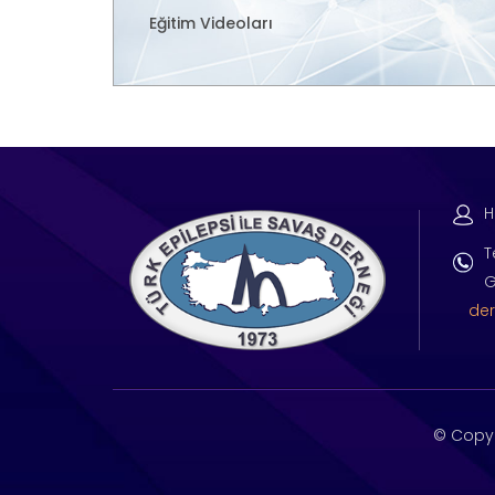
Eğitim Videoları
H
T
G
der
© Copy