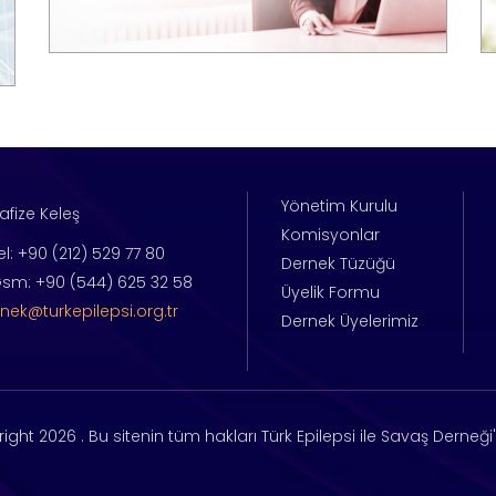
Yönetim Kurulu
afize Keleş
Komisyonlar
el: +90 (212) 529 77 80
Dernek Tüzüğü
sm: +90 (544) 625 32 58
Üyelik Formu
nek@turkepilepsi.org.tr
Dernek Üyelerimiz
right
2026 . Bu sitenin tüm hakları Türk Epilepsi ile Savaş Derneği'n