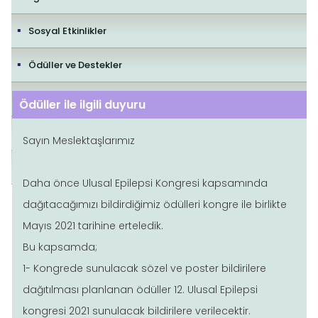
Sosyal Etkinlikler
Ödüller ve Destekler
İletişim
Ödüller ile ilgili duyuru
Yayıncılık Politikaları
Sayın Meslektaşlarımız
Editorial Policies
Daha önce Ulusal Epilepsi Kongresi kapsamında
dağıtacağımızı bildirdiğimiz ödülleri kongre ile birlikte
Mayıs 2021 tarihine erteledik.
Bu kapsamda;
1- Kongrede sunulacak sözel ve poster bildirilere
dağıtılması planlanan ödüller 12. Ulusal Epilepsi
kongresi 2021 sunulacak bildirilere verilecektir.