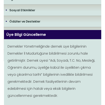
Sosyal Etkinlikler
Ödüller ve Destekler
İletişim
Üye Bilgi Güncelleme
Yayıncılık Politikaları
Dernekler Yönetmeliğinde dernek üye bilgilerinin
Dernekler İl Müdürlüğüne bildirilmesi zorunlu hale
Editorial Policies
getirilmiştir. Dernek üyesi “Adı, Soyadı, T.C. No, Mesleği,
Öğrenim durumu, üyeliğe kabül ile üyelikten çıkma
veya çıkarılma tarihi” bilgilerinin ivedilikle bildirilmesi
gerekmektedir. Dernek faaliyetlerinin devam
edebilmesi için hatalı veya eksik bilgilerin
güncellenmesi gerekmektedir.