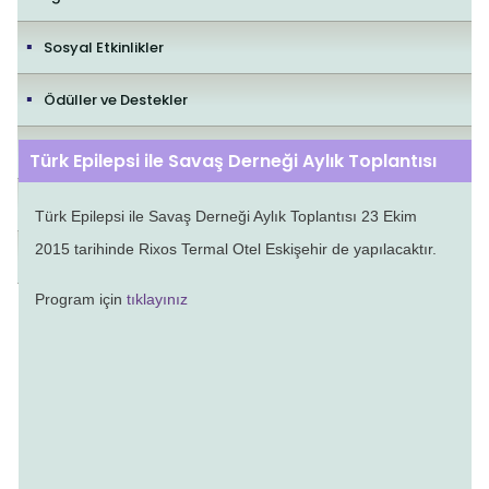
Sosyal Etkinlikler
Ödüller ve Destekler
İletişim
Türk Epilepsi ile Savaş Derneği Aylık Toplantısı
Yayıncılık Politikaları
Türk Epilepsi ile Savaş Derneği Aylık Toplantısı 23 Ekim
2015 tarihinde Rixos Termal Otel Eskişehir de yapılacaktır.
Editorial Policies
Program için
tıklayınız