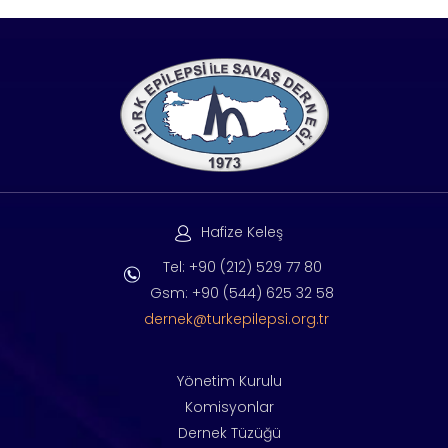
Hafize Keleş
Tel: +90 (212) 529 77 80
Gsm: +90 (544) 625 32 58
dernek@turkepilepsi.org.tr
Yönetim Kurulu
Komisyonlar
Dernek Tüzüğü