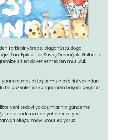
rden farklı bir yörede, olağanüstü doğa
ğiz. Türk Epilepsi ile Savaş Derneği ile Gülhane
ongremize sizleri davet etmekten mutluluk
sı yanı sıra meslektaşlarımızın birbirini yakından
ılda bir düzenlenen kongremizin başarılı geçmesi,
 birlikte yeni tedavi yaklaşımlarının gündeme
acağı, konusunda uzman yabancı ve yerli
rtamları oluşturmayı umut ediyoruz.