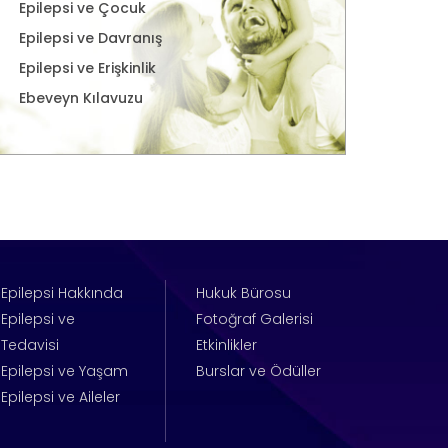
Epilepsi ve Çocuk
Epilepsi ve Davranış
Epilepsi ve Erişkinlik
Ebeveyn Kılavuzu
Epilepsi Hakkında
Hukuk Bürosu
Epilepsi ve
Fotoğraf Galerisi
Tedavisi
Etkinlikler
Epilepsi ve Yaşam
Burslar ve Ödüller
Epilepsi ve Aileler