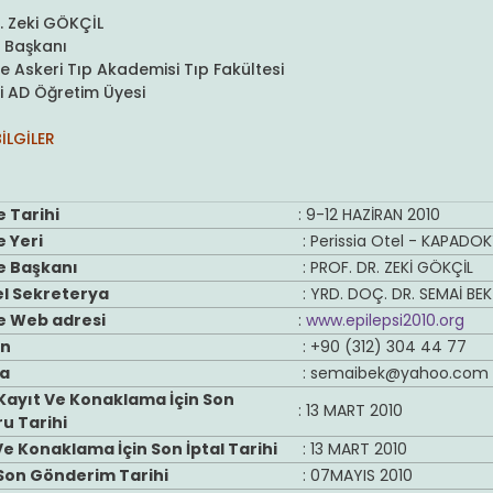
r. Zeki GÖKÇİL
 Başkanı
 Askeri Tıp Akademisi Tıp Fakültesi
i AD Öğretim Üyesi
İLGİLER
 Tarihi
: 9-12 HAZİRAN 2010
 Yeri
: Perissia Otel - KAPADO
e Başkanı
: PROF. DR. ZEKİ GÖKÇİL
el Sekreterya
: YRD. DOÇ. DR. SEMAİ BEK
e Web adresi
:
www.epilepsi2010.org
on
: +90 (312) 304 44 77
a
:
semaibek@yahoo.com
Kayıt Ve Konaklama İçin Son
: 13 MART 2010
u Tarihi
Ve Konaklama İçin Son İptal Tarihi
: 13 MART 2010
i Son Gönderim Tarihi
: 07MAYIS 2010