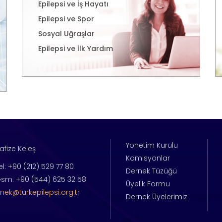
Epilepsi ve İş Hayatı
Epilepsi ve Spor
Sosyal Uğraşlar
Epilepsi ve İlk Yardım
Yönetim Kurulu
afize Keleş
Komisyonlar
el: +90 (212) 529 77 80
Dernek Tüzüğü
sm: +90 (544) 625 32 58
Üyelik Formu
nek@turkepilepsi.org.tr
Dernek Üyelerimiz