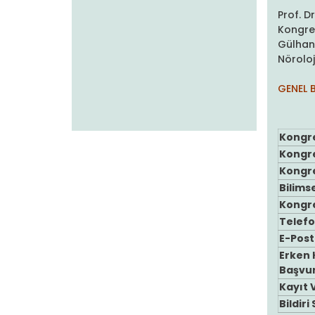
Prof. D
Kongre
Gülhane
Nöroloj
GENEL B
Kongre
Kongre
Kongr
Bilims
Kongr
Telef
E-Post
Erken 
Başvur
Kayıt 
Bildir