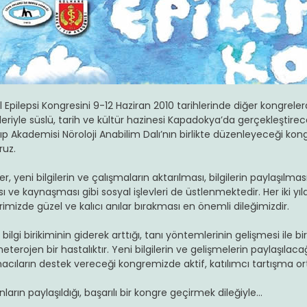
l Epilepsi Kongresini 9-12 Haziran 2010 tarihlerinde diğer kongrele
eriyle süslü, tarih ve kültür hazinesi Kapadokya’da gerçekleştirece
Tıp Akademisi Nöroloji Anabilim Dalı’nın birlikte düzenleyeceği k
uz.
r, yeni bilgilerin ve çalışmaların aktarılması, bilgilerin paylaşılma
ı ve kaynaşması gibi sosyal işlevleri de üstlenmektedir. Her iki y
rimizde güzel ve kalıcı anılar bırakması en önemli dileğimizdir.
, bilgi birikiminin giderek arttığı, tanı yöntemlerinin gelişmesi ile
heterojen bir hastalıktır. Yeni bilgilerin ve gelişmelerin paylaşıl
cıların destek vereceği kongremizde aktif, katılımcı tartışma o
ların paylaşıldığı, başarılı bir kongre geçirmek dileğiyle…