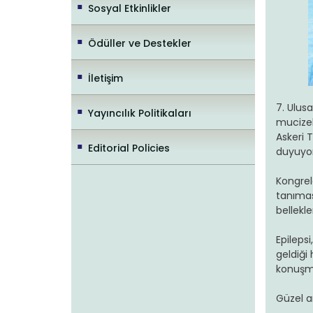
Sosyal Etkinlikler
Ödüller ve Destekler
İletişim
7. Ulusa
Yayıncılık Politikaları
mucizel
Askeri 
Editorial Policies
duyuyor
Kongrele
tanımas
bellekle
Epilepsi
geldiği 
konuşma
Güzel an